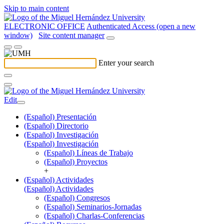
Skip to main content
ELECTRONIC OFFICE
Authenticated Access (open a new
window)
Site content manager
Enter your search
Edit
(Español) Presentación
(Español) Directorio
(Español) Investigación
(Español) Investigación
(Español) Líneas de Trabajo
(Español) Proyectos
+
(Español) Actividades
(Español) Actividades
(Español) Congresos
(Español) Seminarios-Jornadas
(Español) Charlas-Conferencias