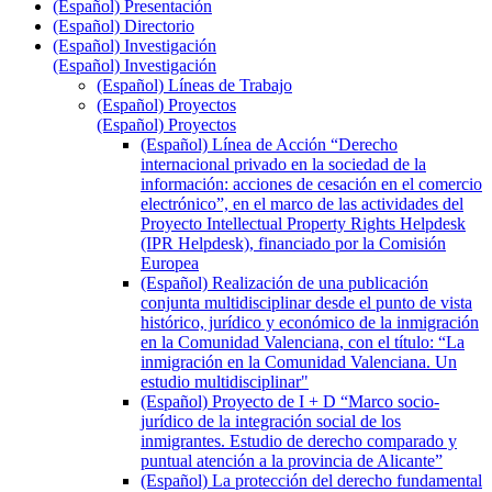
(Español) Presentación
(Español) Directorio
(Español) Investigación
(Español) Investigación
(Español) Líneas de Trabajo
(Español) Proyectos
(Español) Proyectos
(Español) Línea de Acción “Derecho
internacional privado en la sociedad de la
información: acciones de cesación en el comercio
electrónico”, en el marco de las actividades del
Proyecto Intellectual Property Rights Helpdesk
(IPR Helpdesk), financiado por la Comisión
Europea
(Español) Realización de una publicación
conjunta multidisciplinar desde el punto de vista
histórico, jurídico y económico de la inmigración
en la Comunidad Valenciana, con el título: “La
inmigración en la Comunidad Valenciana. Un
estudio multidisciplinar"
(Español) Proyecto de I + D “Marco socio-
jurídico de la integración social de los
inmigrantes. Estudio de derecho comparado y
puntual atención a la provincia de Alicante”
(Español) La protección del derecho fundamental