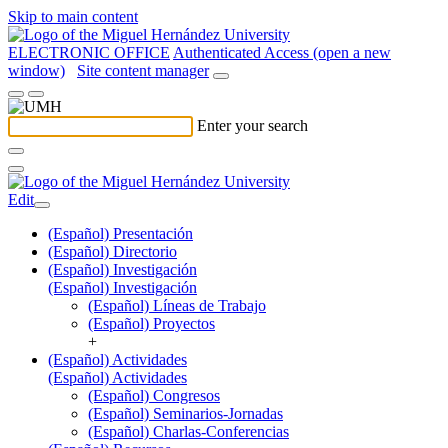
Skip to main content
ELECTRONIC OFFICE
Authenticated Access (open a new
window)
Site content manager
Enter your search
Edit
(Español) Presentación
(Español) Directorio
(Español) Investigación
(Español) Investigación
(Español) Líneas de Trabajo
(Español) Proyectos
+
(Español) Actividades
(Español) Actividades
(Español) Congresos
(Español) Seminarios-Jornadas
(Español) Charlas-Conferencias