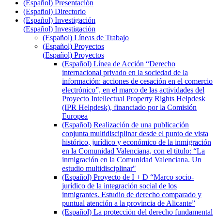
(Español) Presentación
(Español) Directorio
(Español) Investigación
(Español) Investigación
(Español) Líneas de Trabajo
(Español) Proyectos
(Español) Proyectos
(Español) Línea de Acción “Derecho
internacional privado en la sociedad de la
información: acciones de cesación en el comercio
electrónico”, en el marco de las actividades del
Proyecto Intellectual Property Rights Helpdesk
(IPR Helpdesk), financiado por la Comisión
Europea
(Español) Realización de una publicación
conjunta multidisciplinar desde el punto de vista
histórico, jurídico y económico de la inmigración
en la Comunidad Valenciana, con el título: “La
inmigración en la Comunidad Valenciana. Un
estudio multidisciplinar"
(Español) Proyecto de I + D “Marco socio-
jurídico de la integración social de los
inmigrantes. Estudio de derecho comparado y
puntual atención a la provincia de Alicante”
(Español) La protección del derecho fundamental