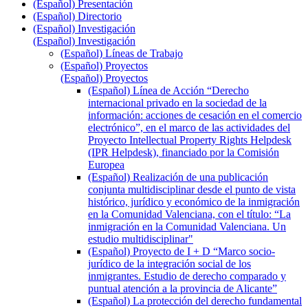
(Español) Presentación
(Español) Directorio
(Español) Investigación
(Español) Investigación
(Español) Líneas de Trabajo
(Español) Proyectos
(Español) Proyectos
(Español) Línea de Acción “Derecho
internacional privado en la sociedad de la
información: acciones de cesación en el comercio
electrónico”, en el marco de las actividades del
Proyecto Intellectual Property Rights Helpdesk
(IPR Helpdesk), financiado por la Comisión
Europea
(Español) Realización de una publicación
conjunta multidisciplinar desde el punto de vista
histórico, jurídico y económico de la inmigración
en la Comunidad Valenciana, con el título: “La
inmigración en la Comunidad Valenciana. Un
estudio multidisciplinar"
(Español) Proyecto de I + D “Marco socio-
jurídico de la integración social de los
inmigrantes. Estudio de derecho comparado y
puntual atención a la provincia de Alicante”
(Español) La protección del derecho fundamental