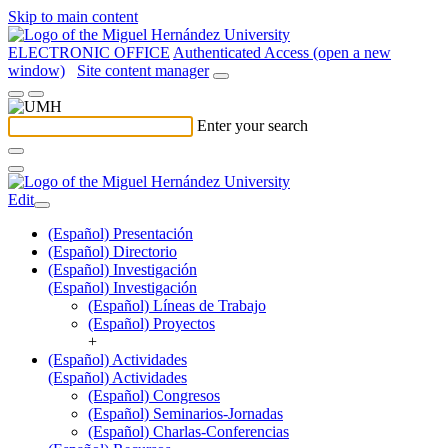
Skip to main content
ELECTRONIC OFFICE
Authenticated Access (open a new
window)
Site content manager
Enter your search
Edit
(Español) Presentación
(Español) Directorio
(Español) Investigación
(Español) Investigación
(Español) Líneas de Trabajo
(Español) Proyectos
+
(Español) Actividades
(Español) Actividades
(Español) Congresos
(Español) Seminarios-Jornadas
(Español) Charlas-Conferencias